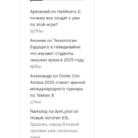
Аресений
on
Helldivers 2:
почему все сходят с ума
по этой игре?
ЩЛНы
Аноним
on
Технологии
будущего в геймдизайне:
что изучают студенты
чешских вузов в 2025 году
ярЯш
Александр
on
Comic Con
Astana 2025 станет ареной
международного турнира
по Tekken 8
цЧЬы
Narkolog na dom_ynol
on
Новый логотип ESL
Здорова, народ Близкий
человек уже несколько
дней…