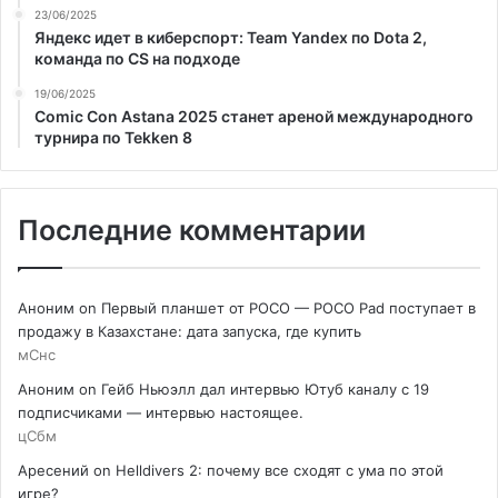
23/06/2025
Яндекс идет в киберспорт: Team Yandex по Dota 2,
команда по CS на подходе
19/06/2025
Comic Con Astana 2025 станет ареной международного
турнира по Tekken 8
Последние комментарии
Аноним
on
Первый планшет от POCO — POCO Pad поступает в
продажу в Казахстане: дата запуска, где купить
мСнс
Аноним
on
Гейб Ньюэлл дал интервью Ютуб каналу с 19
подписчиками — интервью настоящее.
цСбм
Аресений
on
Helldivers 2: почему все сходят с ума по этой
игре?