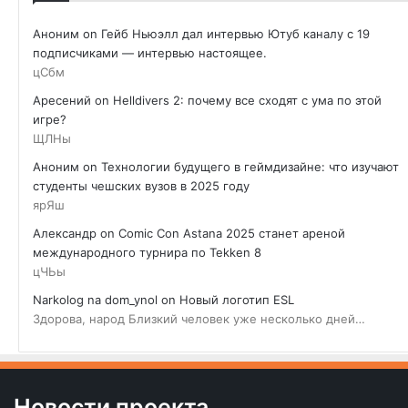
Аноним
on
Гейб Ньюэлл дал интервью Ютуб каналу с 19
подписчиками — интервью настоящее.
цСбм
Аресений
on
Helldivers 2: почему все сходят с ума по этой
игре?
ЩЛНы
Аноним
on
Технологии будущего в геймдизайне: что изучают
студенты чешских вузов в 2025 году
ярЯш
Александр
on
Comic Con Astana 2025 станет ареной
международного турнира по Tekken 8
цЧЬы
Narkolog na dom_ynol
on
Новый логотип ESL
Здорова, народ Близкий человек уже несколько дней…
Новости проекта