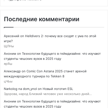
Последние комментарии
Аресений
on
Helldivers 2: почему все сходят с ума по этой
игре?
ЩЛНы
Аноним
on
Технологии будущего в геймдизайне: что изучают
студенты чешских вузов в 2025 году
ярЯш
Александр
on
Comic Con Astana 2025 станет ареной
международного турнира по Tekken 8
цЧЬы
Narkolog na dom_ynol
on
Новый логотип ESL
Здорова, народ Близкий человек уже несколько дней…
Аноним
on
Технологии будущего в геймдизайне: что изучают
студенты чешских вузов в 2025 году