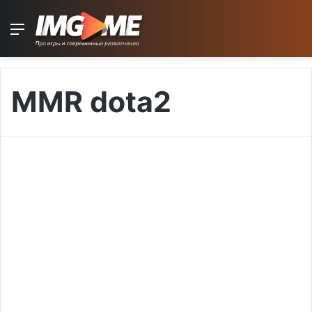
Menu
MMR dota2