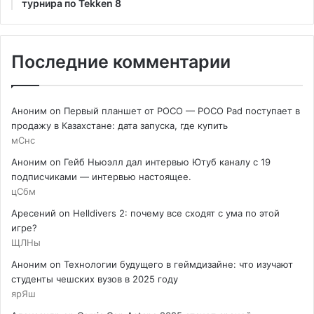
турнира по Tekken 8
Последние комментарии
Аноним
on
Первый планшет от POCO — POCO Pad поступает в
продажу в Казахстане: дата запуска, где купить
мСнс
Аноним
on
Гейб Ньюэлл дал интервью Ютуб каналу с 19
подписчиками — интервью настоящее.
цСбм
Аресений
on
Helldivers 2: почему все сходят с ума по этой
игре?
ЩЛНы
Аноним
on
Технологии будущего в геймдизайне: что изучают
студенты чешских вузов в 2025 году
ярЯш