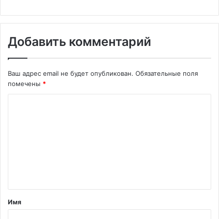
Добавить комментарий
Ваш адрес email не будет опубликован.
Обязательные поля
помечены
*
К
о
м
м
е
н
т
Имя
а
р