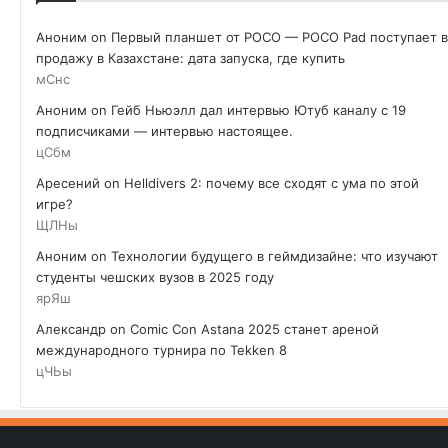
Аноним
on
Первый планшет от POCO — POCO Pad поступает в
продажу в Казахстане: дата запуска, где купить
мСнс
Аноним
on
Гейб Ньюэлл дал интервью Ютуб каналу с 19
подписчиками — интервью настоящее.
цСбм
Аресений
on
Helldivers 2: почему все сходят с ума по этой
игре?
ЩЛНы
Аноним
on
Технологии будущего в геймдизайне: что изучают
студенты чешских вузов в 2025 году
ярЯш
Александр
on
Comic Con Astana 2025 станет ареной
международного турнира по Tekken 8
цЧЬы