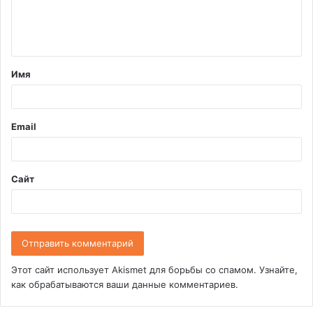
е
н
т
Имя
а
р
и
Email
й
*
Сайт
Этот сайт использует Akismet для борьбы со спамом.
Узнайте,
как обрабатываются ваши данные комментариев
.