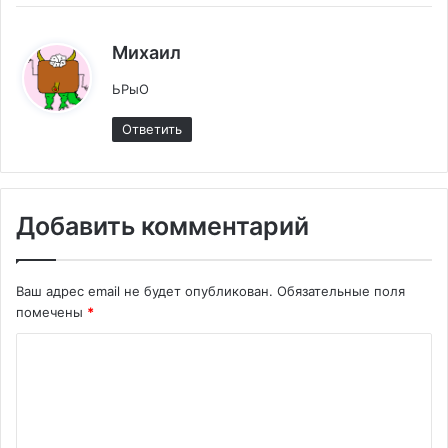
:
Михаил
ЬРыО
Ответить
Добавить комментарий
Ваш адрес email не будет опубликован.
Обязательные поля
помечены
*
К
о
м
м