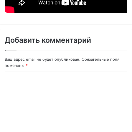
Добавить комментарий
Ваш адрес email не будет опубликован.
Обязательные поля
помечены
*
К
о
м
м
е
н
т