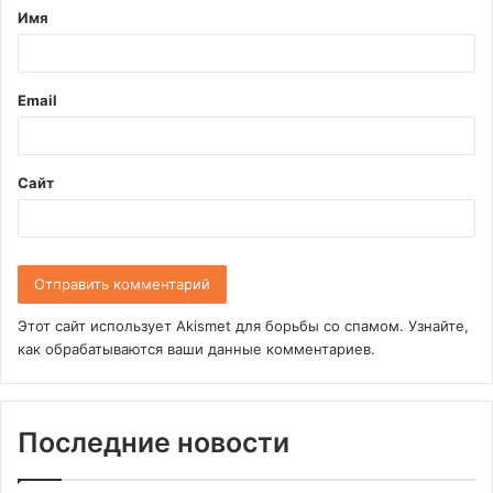
Имя
а
р
и
Email
й
*
Сайт
Этот сайт использует Akismet для борьбы со спамом.
Узнайте,
как обрабатываются ваши данные комментариев
.
Последние новости