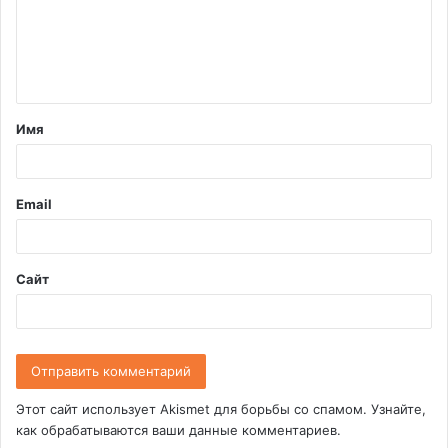
м
е
н
т
Имя
а
р
и
Email
й
*
Сайт
Этот сайт использует Akismet для борьбы со спамом.
Узнайте,
как обрабатываются ваши данные комментариев
.