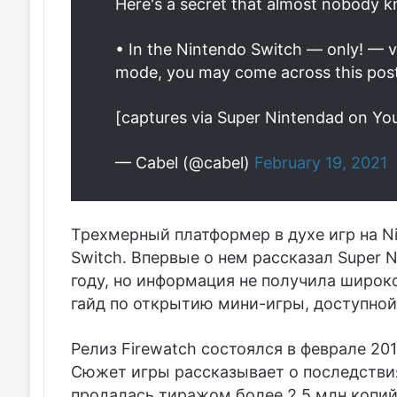
Here's a secret that almost nobody 
• In the Nintendo Switch — only! — 
mode, you may come across this post-
[captures via Super Nintendad on Y
— Cabel (@cabel)
February 19, 2021
Трехмерный платформер в духе игр на Ni
Switch. Впервые о нем рассказал Super N
году, но информация не получила широк
гайд по открытию мини-игры, доступной
Релиз Firewatch состоялся в феврале 2016
Сюжет игры рассказывает о последствия
продалась тиражом более 2,5 млн копий