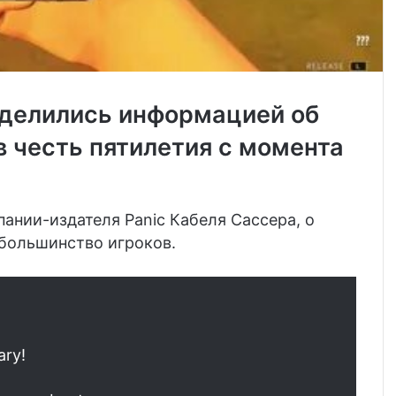
оделились информацией об
в честь пятилетия с момента
ании-издателя Panic Кабеля Сассера, о
 большинство игроков.
ary!