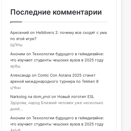
Последние комментарии
Аресений
on
Helldivers 2: почему все сходят с ума
по этой игре?
ЩЛНы
Аноним
on
Технологии будущего в геймдизайне:
что изучают студенты чешских вузов в 2025 году
ярЯш
Александр
on
Comic Con Astana 2025 станет
ареной международного турнира по Tekken 8
цЧЬы
Narkolog na dom_ynol
on
Новый логотип ESL
Здорова, народ Близкий человек уже несколько
дней…
Аноним
on
Технологии будущего в геймдизайне:
что изучают студенты чешских вузов в 2025 году
АкЬФ