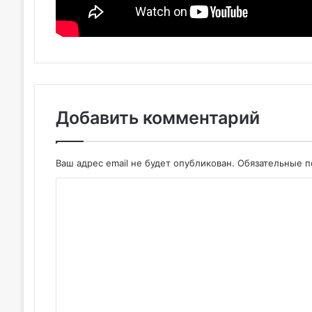
Добавить комментарий
Ваш адрес email не будет опубликован.
Обязательные 
К
о
м
м
е
н