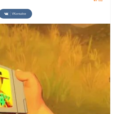
188
VKontakte