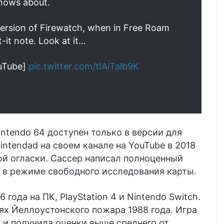
knows about.
version of Firewatch, when in Free Roam
it note. Look at it…
ouTube]
pic.twitter.com/tIAiTalb9K
ntendo 64 доступен только в версии для
intendad на своем канале на YouTube в 2018
ой огласки. Сассер написал полноценный
 в режиме свободного исследования карты.
 года на ПК, PlayStation 4 и Nintendo Switch.
х Йеллоустонского пожара 1988 года. Игра
 и получила оценки выше среднего от