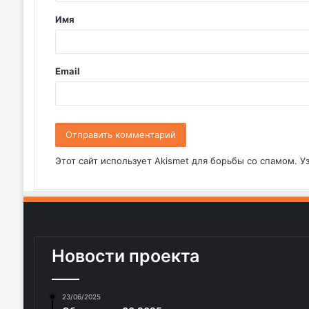
т
Имя
а
р
и
Email
й
*
Этот сайт использует Akismet для борьбы со спамом.
У
Новости проекта
23/06/2025