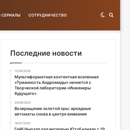
Switch
Поиск
И СЕРИАЛЫ
СОТРУДНИЧЕСТВО
skin
по
Последние новости
12/04/2026
базе...
Мультиформатная контентная вселенная
«Туманность Андромеды» начнется с
Творческой лаборатории «Инженеры
будущего»
24/09/2025
Возвращение золотой эры: аркадные
автоматы снова в центре внимания
18/07/2025
Гейб Ньюэлл дал интервью Ютуб каналу с 19