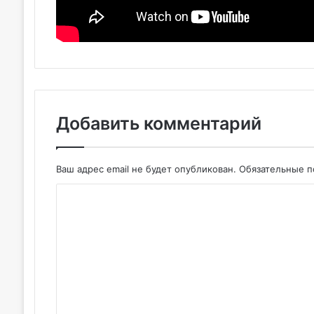
Добавить комментарий
Ваш адрес email не будет опубликован.
Обязательные 
К
о
м
м
е
н