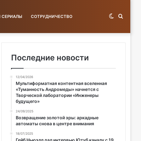
Switch
Поиск
И СЕРИАЛЫ
СОТРУДНИЧЕСТВО
skin
по
Последние новости
12/04/2026
базе...
Мультиформатная контентная вселенная
«Туманность Андромеды» начнется с
Творческой лаборатории «Инженеры
будущего»
24/09/2025
Возвращение золотой эры: аркадные
автоматы снова в центре внимания
18/07/2025
Гейб Ньюэлл дал интервью Ютуб каналу с 19