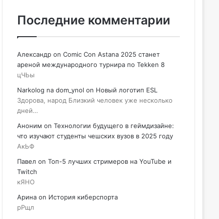
Последние комментарии
Александр
on
Comic Con Astana 2025 станет
ареной международного турнира по Tekken 8
цЧЬы
Narkolog na dom_ynol
on
Новый логотип ESL
Здорова, народ Близкий человек уже несколько
дней…
Аноним
on
Технологии будущего в геймдизайне:
что изучают студенты чешских вузов в 2025 году
АкЬФ
Павел
on
Топ-5 лучших стримеров на YouTube и
Twitch
кЯНО
Арина
on
История киберспорта
рРщл