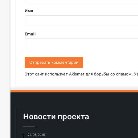
т
Имя
а
р
и
Email
й
*
Этот сайт использует Akismet для борьбы со спамом.
У
Новости проекта
23/06/2025