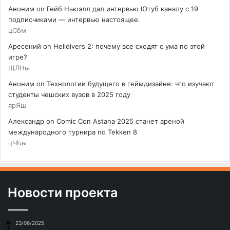
Аноним
on
Гейб Ньюэлл дал интервью Ютуб каналу с 19
подписчиками — интервью настоящее.
цСбм
Аресений
on
Helldivers 2: почему все сходят с ума по этой
игре?
ЩЛНы
Аноним
on
Технологии будущего в геймдизайне: что изучают
студенты чешских вузов в 2025 году
ярЯш
Александр
on
Comic Con Astana 2025 станет ареной
международного турнира по Tekken 8
цЧЬы
Новости проекта
23/06/2025