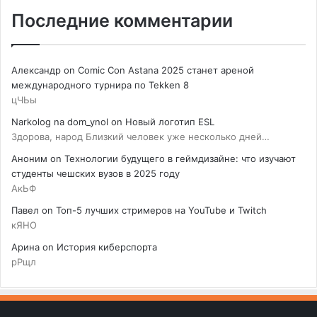
Последние комментарии
Александр
on
Comic Con Astana 2025 станет ареной
международного турнира по Tekken 8
цЧЬы
Narkolog na dom_ynol
on
Новый логотип ESL
Здорова, народ Близкий человек уже несколько дней…
Аноним
on
Технологии будущего в геймдизайне: что изучают
студенты чешских вузов в 2025 году
АкЬФ
Павел
on
Топ-5 лучших стримеров на YouTube и Twitch
кЯНО
Арина
on
История киберспорта
рРщл