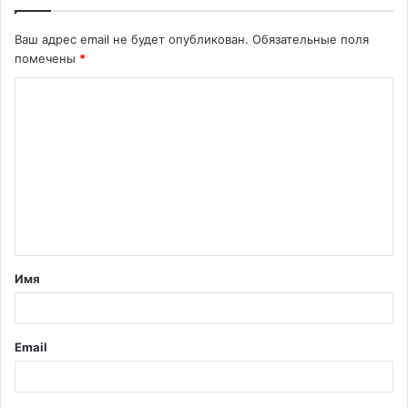
Ваш адрес email не будет опубликован.
Обязательные поля
помечены
*
К
о
м
м
е
н
т
Имя
а
р
и
Email
й
*