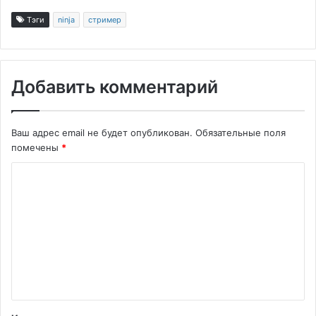
Тэги
ninja
стример
Добавить комментарий
Ваш адрес email не будет опубликован.
Обязательные поля
помечены
*
К
о
м
м
е
н
т