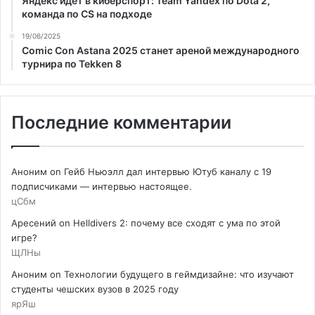
Яндекс идет в киберспорт: Team Yandex по Dota 2,
команда по CS на подходе
19/06/2025
Comic Con Astana 2025 станет ареной международного
турнира по Tekken 8
Последние комментарии
Аноним
on
Гейб Ньюэлл дал интервью Ютуб каналу с 19
подписчиками — интервью настоящее.
цСбм
Аресений
on
Helldivers 2: почему все сходят с ума по этой
игре?
ЩЛНы
Аноним
on
Технологии будущего в геймдизайне: что изучают
студенты чешских вузов в 2025 году
ярЯш