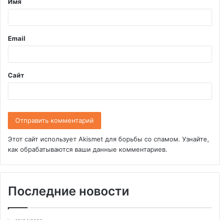
Имя
а
р
и
Email
й
*
Сайт
Этот сайт использует Akismet для борьбы со спамом.
Узнайте,
как обрабатываются ваши данные комментариев
.
Последние новости