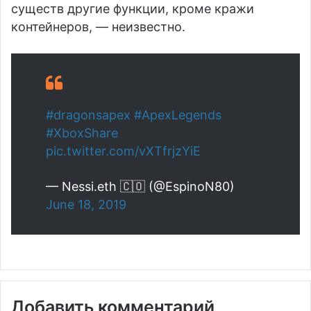
существ другие функции, кроме кражи
контейнеров, — неизвестно.
#dragonsapex
#ApexLegends
#XboxShare
pic.twitter.com/vXTfrjzYiE
— Nessi.eth 🇨🇴 (@EspinoN80)
June 18, 2019
Добавить комментарий