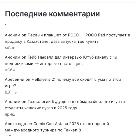
Последние комментарии
Аноним
on
Первый планшет от POCO — POCO Pad поступает в
продажу в Казахстане: дата запуска, где купить
мСнс
Аноним
on
Гейб Ньюэлл дал интервью Ютуб каналу с 19
подписчиками — интервью настоящее.
цСбм
Аресений
on
Helldivers 2: почему все сходят с ума по этой
игре?
ЩЛНы
Аноним
on
Технологии будущего в геймдизайне: что изучают
студенты чешских вузов в 2025 году
ярЯш
Александр
on
Comic Con Astana 2025 станет ареной
международного турнира по Tekken 8