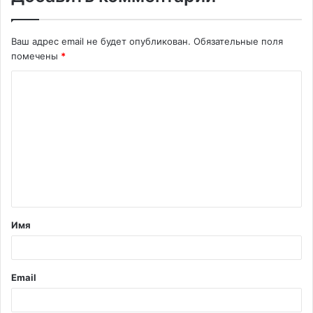
Ваш адрес email не будет опубликован.
Обязательные поля
помечены
*
К
о
м
м
е
н
т
Имя
а
р
и
Email
й
*