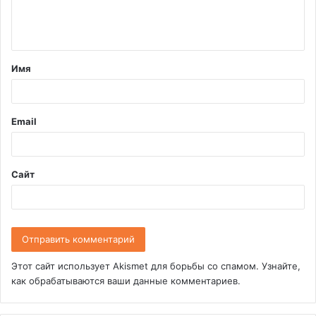
е
н
т
Имя
а
р
и
Email
й
*
Сайт
Этот сайт использует Akismet для борьбы со спамом.
Узнайте,
как обрабатываются ваши данные комментариев
.