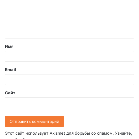
м
м
е
н
т
Имя
а
р
и
Email
й
*
Сайт
Этот сайт использует Akismet для борьбы со спамом.
Узнайте,