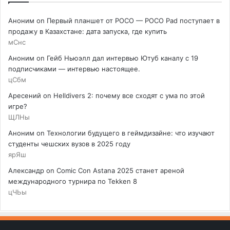
Аноним
on
Первый планшет от POCO — POCO Pad поступает в
продажу в Казахстане: дата запуска, где купить
мСнс
Аноним
on
Гейб Ньюэлл дал интервью Ютуб каналу с 19
подписчиками — интервью настоящее.
цСбм
Аресений
on
Helldivers 2: почему все сходят с ума по этой
игре?
ЩЛНы
Аноним
on
Технологии будущего в геймдизайне: что изучают
студенты чешских вузов в 2025 году
ярЯш
Александр
on
Comic Con Astana 2025 станет ареной
международного турнира по Tekken 8
цЧЬы