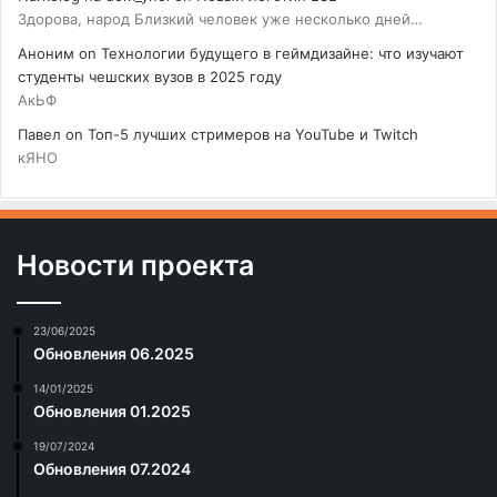
Здорова, народ Близкий человек уже несколько дней…
Аноним
on
Технологии будущего в геймдизайне: что изучают
студенты чешских вузов в 2025 году
АкЬФ
Павел
on
Топ-5 лучших стримеров на YouTube и Twitch
кЯНО
Новости проекта
23/06/2025
Обновления 06.2025
14/01/2025
Обновления 01.2025
19/07/2024
Обновления 07.2024