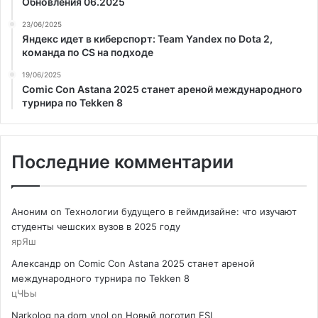
Обновления 06.2025
23/06/2025
Яндекс идет в киберспорт: Team Yandex по Dota 2,
команда по CS на подходе
19/06/2025
Comic Con Astana 2025 станет ареной международного
турнира по Tekken 8
Последние комментарии
Аноним
on
Технологии будущего в геймдизайне: что изучают
студенты чешских вузов в 2025 году
ярЯш
Александр
on
Comic Con Astana 2025 станет ареной
международного турнира по Tekken 8
цЧЬы
Narkolog na dom_ynol
on
Новый логотип ESL