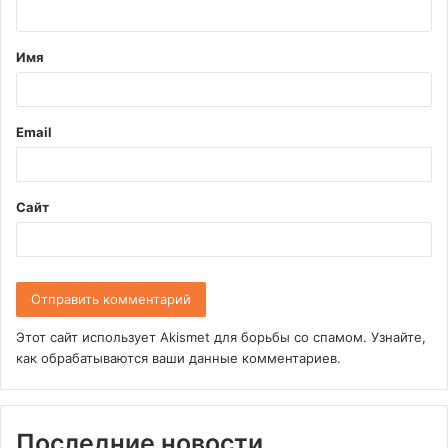
н
т
Имя
а
р
и
Email
й
*
Сайт
Этот сайт использует Akismet для борьбы со спамом.
Узнайте,
как обрабатываются ваши данные комментариев
.
Последние новости