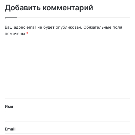
Добавить комментарий
Ваш адрес email не будет опубликован.
Обязательные поля
помечены
*
К
о
м
м
е
н
т
Имя
а
р
и
Email
й