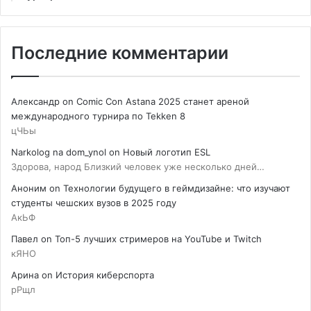
Последние комментарии
Александр
on
Comic Con Astana 2025 станет ареной
международного турнира по Tekken 8
цЧЬы
Narkolog na dom_ynol
on
Новый логотип ESL
Здорова, народ Близкий человек уже несколько дней…
Аноним
on
Технологии будущего в геймдизайне: что изучают
студенты чешских вузов в 2025 году
АкЬФ
Павел
on
Топ-5 лучших стримеров на YouTube и Twitch
кЯНО
Арина
on
История киберспорта
рРщл