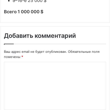
9–16-е 25 000 $
Всего 1 000 000 $
Добавить комментарий
Ваш адрес email не будет опубликован.
Обязательные поля
помечены
*
К
о
м
м
е
н
т