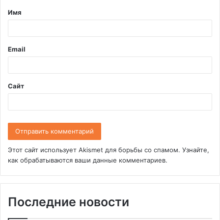
Имя
а
р
и
Email
й
*
Сайт
Этот сайт использует Akismet для борьбы со спамом.
Узнайте,
как обрабатываются ваши данные комментариев
.
Последние новости