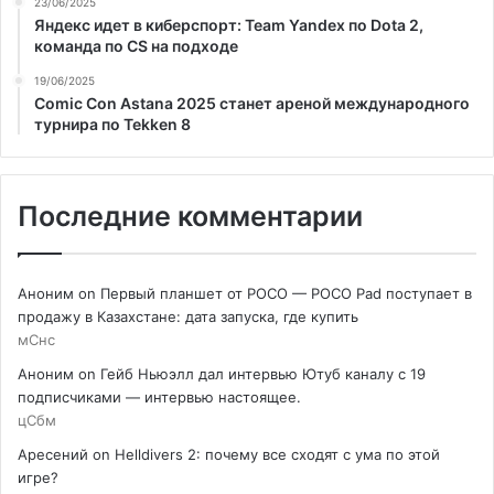
23/06/2025
Яндекс идет в киберспорт: Team Yandex по Dota 2,
команда по CS на подходе
19/06/2025
Comic Con Astana 2025 станет ареной международного
турнира по Tekken 8
Последние комментарии
Аноним
on
Первый планшет от POCO — POCO Pad поступает в
продажу в Казахстане: дата запуска, где купить
мСнс
Аноним
on
Гейб Ньюэлл дал интервью Ютуб каналу с 19
подписчиками — интервью настоящее.
цСбм
Аресений
on
Helldivers 2: почему все сходят с ума по этой
игре?