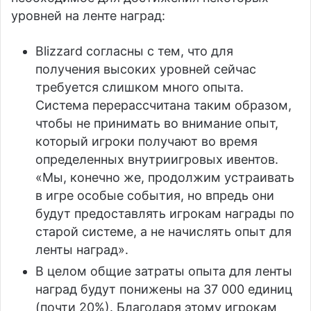
уровней на ленте наград:
Blizzard согласны с тем, что для
получения высоких уровней сейчас
требуется слишком много опыта.
Система перерассчитана таким образом,
чтобы не принимать во внимание опыт,
который игроки получают во время
определенных внутриигровых ивентов.
«Мы, конечно же, продолжим устраивать
в игре особые события, но впредь они
будут предоставлять игрокам награды по
старой системе, а не начислять опыт для
ленты наград».
В целом общие затраты опыта для ленты
наград будут понижены на 37 000 единиц
(почти 20%). Благодаря этому игрокам