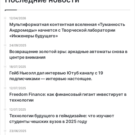
12/04/2026
Мультиформатная контентная вселенная «Туманность
Андромеды» начнется с Творческой лаборатории
«Инженеры будущего»
24/09/2025
Возвращение золотой эры: аркадные автоматы снова в
центре внимания
18/07/2025
Гейб Ньюэлл дал интервью Ютуб каналу с 19
подписчиками — интервью настоящее.
12/07/2025
Freedom Finance: как финансовый гигант инвестирует в
технологии
12/07/2025
Технологии будущего в геймдизайне: что изучают
студенты чешских вузов в 2025 году
23/06/2025