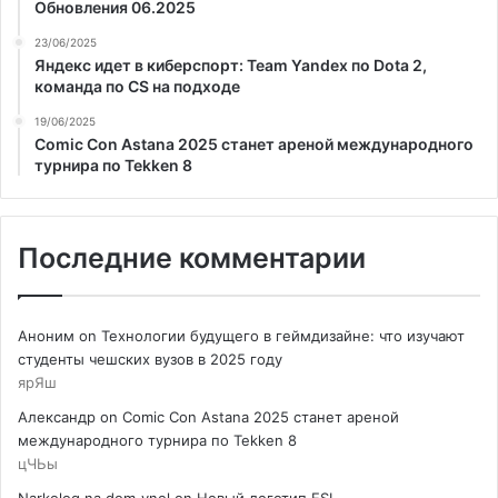
Обновления 06.2025
23/06/2025
Яндекс идет в киберспорт: Team Yandex по Dota 2,
команда по CS на подходе
19/06/2025
Comic Con Astana 2025 станет ареной международного
турнира по Tekken 8
Последние комментарии
Аноним
on
Технологии будущего в геймдизайне: что изучают
студенты чешских вузов в 2025 году
ярЯш
Александр
on
Comic Con Astana 2025 станет ареной
международного турнира по Tekken 8
цЧЬы