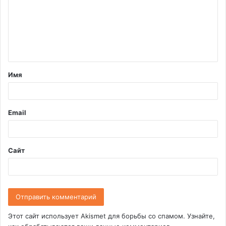
м
м
е
н
т
Имя
а
р
и
Email
й
*
Сайт
Этот сайт использует Akismet для борьбы со спамом.
Узнайте,