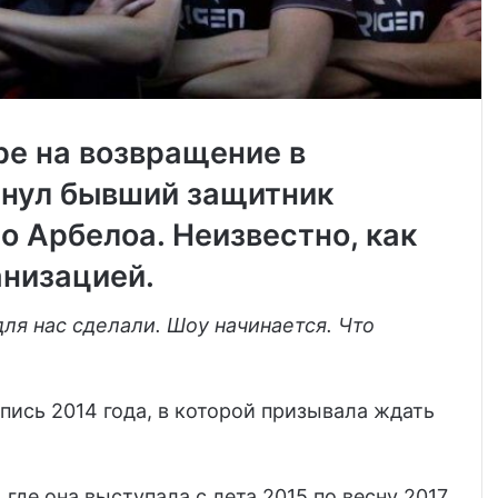
ре на возвращение в
тнул бывший защитник
 Арбелоа. Неизвестно, как
анизацией.
для нас сделали. Шоу начинается. Что
пись 2014 года, в которой призывала ждать
 где она выступала с лета 2015 по весну 2017