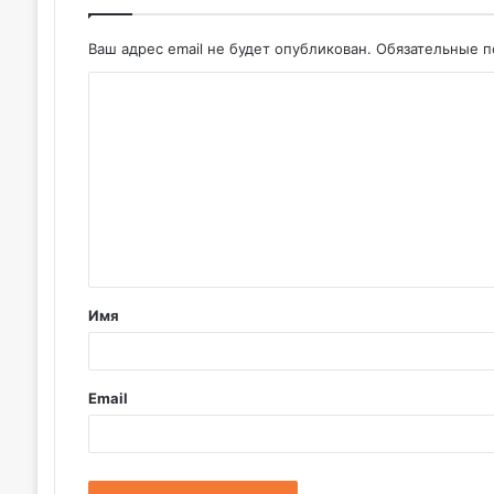
Ваш адрес email не будет опубликован.
Обязательные 
К
о
м
м
е
н
т
Имя
а
р
и
Email
й
*