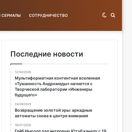
Switch
Поиск
И СЕРИАЛЫ
СОТРУДНИЧЕСТВО
skin
по
Последние новости
12/04/2026
базе...
Мультиформатная контентная вселенная
«Туманность Андромеды» начнется с
Творческой лаборатории «Инженеры
будущего»
24/09/2025
Возвращение золотой эры: аркадные
автоматы снова в центре внимания
18/07/2025
Гейб Ньюэлл дал интервью Ютуб каналу с 19