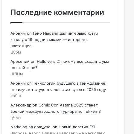
Последние комментарии
Аноним
on
Гейб Ньюэлл дал интервью Ютуб
каналу с 19 подписчиками — интервью
настоящее.
цСбм
Аресений
on
Helldivers 2: почему все сходят с ума
по этой игре?
ЩЛНы
Аноним
on
Технологии будущего в геймдизайне:
что изучают студенты чешских вузов в 2025 году
ярЯш
Александр
on
Comic Con Astana 2025 станет
ареной международного турнира по Tekken 8
цЧЬы
Narkolog na dom_ynol
on
Новый логотип ESL
Здорова, народ Близкий человек уже несколько