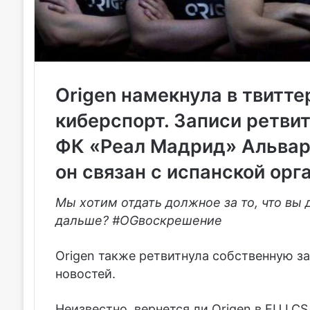
Origen
намекнула в твитте
киберспорт. Записи ретви
ФК «Реал Мадрид» Альваро
он связан с испанской орг
Мы хотим отдать должное за то, что вы 
дальше? #OGвоскрешение
Origen также ретвитнула собственную за
новостей.
Неизвестно, вернется ли Origen в EU LCS,