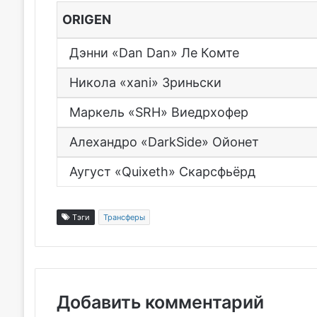
ORIGEN
Дэнни «Dan Dan» Ле Комте
Никола «xani» Зриньски
Маркель «SRH» Виедрхофер
Алехандро «DarkSide» Ойонет
Аугуст «Quixeth» Скарсфьёрд
Тэги
Трансферы
Добавить комментарий