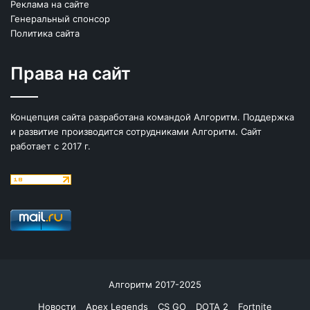
Реклама на сайте
Генеральный спонсор
Политика сайта
Права на сайт
Концепция сайта разработана командой Алгоритм. Поддержка
и развитие производится сотрудниками Алгоритм. Сайт
работает с 2017 г.
Алгоритм 2017-2025
Новости
Apex Legends
CS GO
DOTA 2
Fortnite