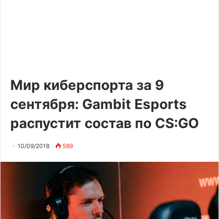
Мир киберспорта за 9
сентября: Gambit Esports
распустит состав по CS:GO
10/09/2018
589