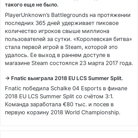
такого еще не было.
PlayerUnknown’s Battlegrounds на протяжении
последних 365 дней удерживает пиковое
количество игроков свыше миллиона
пользователей за сутки. «Королевская битва»
стала первой игрой в Steam, которой это
удалось. Ее выход в раннем доступе в
магазине Steam состоялся 23 марта 2017 года.
→ Fnatic выиграла 2018 EU LCS Summer Split.
Fnatic победила Schalke 04 Esports в финале
2018 EU LCS Summer Split со счётом 3:1.
Команда заработала €80 тыс. и посев в
первую корзину 2018 World Championship.