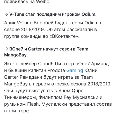
появилась на Weibo.
→ V-Tune стал последним игроком Odium.
Алик V-Tune Воробей будет керри Odium в
сезоне 2018/2019. Об этом рассказали в
группе команды во «ВКонтакте».
→ BOne7 и Garter начнут сезон в Team
MangoBay.
Экс-офлейнер Cloud9 Питтнер bOne7 Арманд
и бывший капитан Prodota
Gaming
Юлий
Garter Рамадани будут играть за Team
MangoBay в первом отрезке сезона 2018/2019.
Они будут выступать с Яном Qupe
Тиннмейером, Филиппом Fey Мусиалски и
румыном Flash. Мусиалски представил состав
в твиттере.