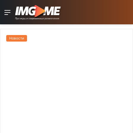
Menu
Новости