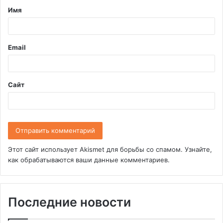
Имя
а
р
и
Email
й
*
Сайт
Этот сайт использует Akismet для борьбы со спамом.
Узнайте,
как обрабатываются ваши данные комментариев
.
Последние новости