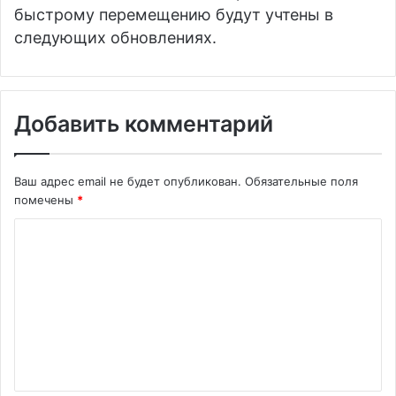
быстрому перемещению будут учтены в
следующих обновлениях.
Добавить комментарий
Ваш адрес email не будет опубликован.
Обязательные поля
помечены
*
К
о
м
м
е
н
т