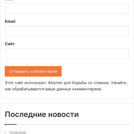
р
и
Email
й
*
Сайт
Этот сайт использует Akismet для борьбы со спамом.
Узнайте,
как обрабатываются ваши данные комментариев
.
Последние новости
12/04/2026