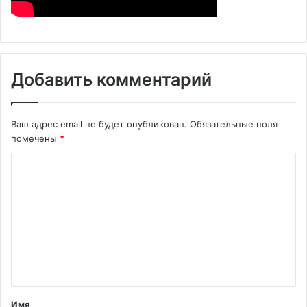
Добавить комментарий
Ваш адрес email не будет опубликован.
Обязательные поля
помечены
*
К
о
м
м
е
н
т
Имя
а