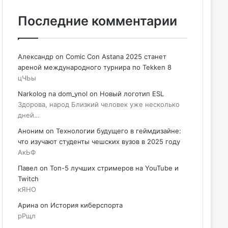
Последние комментарии
Александр
on
Comic Con Astana 2025 станет
ареной международного турнира по Tekken 8
цЧЬы
Narkolog na dom_ynol
on
Новый логотип ESL
Здорова, народ Близкий человек уже несколько
дней…
Аноним
on
Технологии будущего в геймдизайне:
что изучают студенты чешских вузов в 2025 году
АкЬФ
Павел
on
Топ-5 лучших стримеров на YouTube и
Twitch
кЯНО
Арина
on
История киберспорта
рРщл