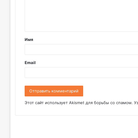
м
е
н
т
Имя
а
р
и
Email
й
*
Этот сайт использует Akismet для борьбы со спамом.
У