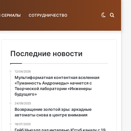
Switch
Поиск
И СЕРИАЛЫ
СОТРУДНИЧЕСТВО
skin
по
Последние новости
12/04/2026
базе...
Мультиформатная контентная вселенная
«Туманность Андромеды» начнется с
Творческой лаборатории «Инженеры
будущего»
24/09/2025
Возвращение золотой эры: аркадные
автоматы снова в центре внимания
18/07/2025
Гейб Ньюэлл дал интервью Ютуб каналу с 19