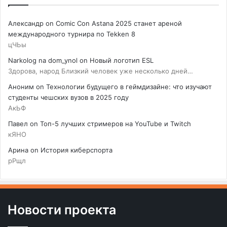
Александр
on
Comic Con Astana 2025 станет ареной
международного турнира по Tekken 8
цЧЬы
Narkolog na dom_ynol
on
Новый логотип ESL
Здорова, народ Близкий человек уже несколько дней…
Аноним
on
Технологии будущего в геймдизайне: что изучают
студенты чешских вузов в 2025 году
АкЬФ
Павел
on
Топ-5 лучших стримеров на YouTube и Twitch
кЯНО
Арина
on
История киберспорта
рРщл
Новости проекта