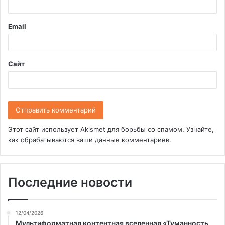
р
и
Email
й
*
Сайт
Этот сайт использует Akismet для борьбы со спамом.
Узнайте,
как обрабатываются ваши данные комментариев
.
Последние новости
12/04/2026
Мультиформатная контентная вселенная «Туманность