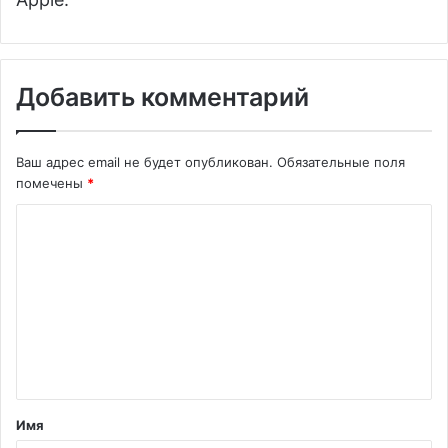
Добавить комментарий
Ваш адрес email не будет опубликован.
Обязательные поля
помечены
*
К
о
м
м
е
н
т
Имя
а