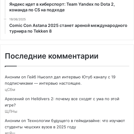
Яндекс идет в киберспорт: Team Yandex по Dota 2,
команда по CS на подходе
19/06/2025
Comic Con Astana 2025 станет ареной международного
турнира по Tekken 8
Последние комментарии
Аноним
on
Гейб Ньюэлл дал интервью Ютуб каналу с 19
подписчиками — интервью настоящее.
цСбм
Аресений
on
Helldivers 2: почему все сходят с ума по этой
игре?
ЩЛНы
Аноним
on
Технологии будущего в геймдизайне: что изучают
студенты чешских вузов в 2025 году
ярЯш