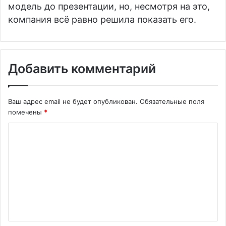
модель до презентации, но, несмотря на это,
компания всё равно решила показать его.
Добавить комментарий
Ваш адрес email не будет опубликован.
Обязательные поля
помечены
*
К
о
м
м
е
н
т