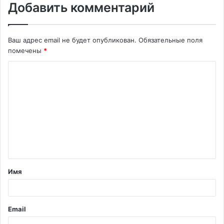
Добавить комментарий
Ваш адрес email не будет опубликован.
Обязательные поля
помечены
*
К
о
м
м
е
н
т
Имя
а
р
и
Email
й