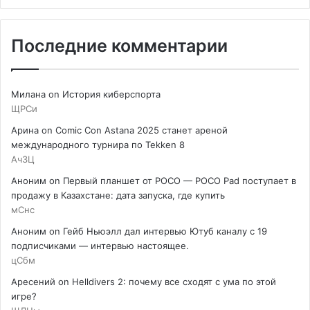
Последние комментарии
Милана
on
История киберспорта
ЩРСи
Арина
on
Comic Con Astana 2025 станет ареной
международного турнира по Tekken 8
АчЗЦ
Аноним
on
Первый планшет от POCO — POCO Pad поступает в
продажу в Казахстане: дата запуска, где купить
мСнс
Аноним
on
Гейб Ньюэлл дал интервью Ютуб каналу с 19
подписчиками — интервью настоящее.
цСбм
Аресений
on
Helldivers 2: почему все сходят с ума по этой
игре?