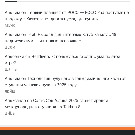
Аноним
on
Первый планшет от POCO — POCO Pad поступает в
продажу в Казахстане: дата запуска, где купить
мСнс
Аноним
on
Гейб Ньюэлл дал интервью Ютуб каналу с 19
подписчиками — интервью настоящее.
цСбм
Аресений
on
Helldivers 2: почему все сходят с ума по этой
игре?
ЩЛНы
Аноним
on
Технологии будущего в геймдизайне: что изучают
студенты чешских вузов в 2025 году
ярЯш
Александр
on
Comic Con Astana 2025 станет ареной
международного турнира по Tekken 8
цЧЬы