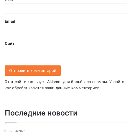
а
р
и
Email
й
*
Сайт
Этот сайт использует Akismet для борьбы со спамом.
Узнайте,
как обрабатываются ваши данные комментариев
.
Последние новости
12/04/2026