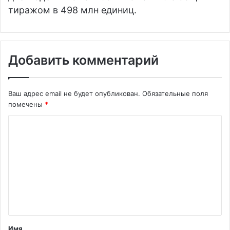
тиражом в 498 млн единиц.
Добавить комментарий
Ваш адрес email не будет опубликован.
Обязательные поля
помечены
*
К
о
м
м
е
н
т
Имя