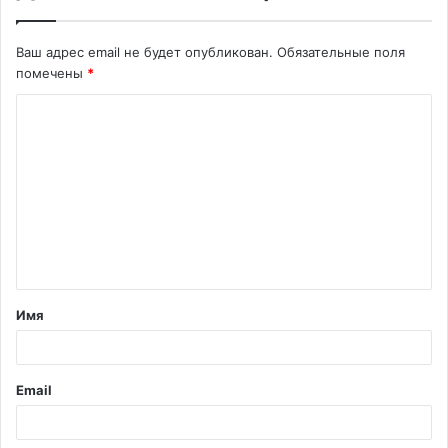
Ваш адрес email не будет опубликован.
Обязательные поля
помечены
*
К
о
м
м
е
н
т
Имя
а
р
и
Email
й
*