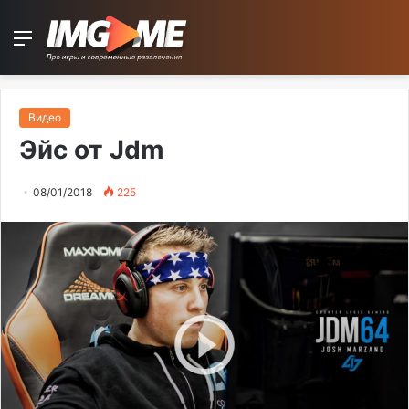
Menu
Видео
Эйс от Jdm
08/01/2018
225