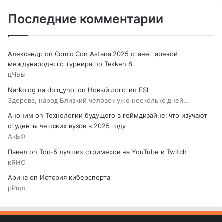
Последние комментарии
Александр
on
Comic Con Astana 2025 станет ареной
международного турнира по Tekken 8
цЧЬы
Narkolog na dom_ynol
on
Новый логотип ESL
Здорова, народ Близкий человек уже несколько дней…
Аноним
on
Технологии будущего в геймдизайне: что изучают
студенты чешских вузов в 2025 году
АкЬФ
Павел
on
Топ-5 лучших стримеров на YouTube и Twitch
кЯНО
Арина
on
История киберспорта
рРщл