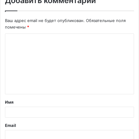
Добавить комментарий
Ваш адрес email не будет опубликован.
Обязательные поля
помечены
*
К
о
м
м
е
н
т
Имя
а
р
и
Email
й