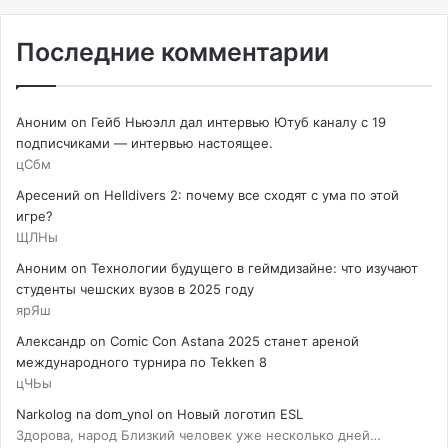
Последние комментарии
Аноним
on
Гейб Ньюэлл дал интервью Ютуб каналу с 19
подписчиками — интервью настоящее.
цСбм
Аресений
on
Helldivers 2: почему все сходят с ума по этой
игре?
ЩЛНы
Аноним
on
Технологии будущего в геймдизайне: что изучают
студенты чешских вузов в 2025 году
ярЯш
Александр
on
Comic Con Astana 2025 станет ареной
международного турнира по Tekken 8
цЧЬы
Narkolog na dom_ynol
on
Новый логотип ESL
Здорова, народ Близкий человек уже несколько дней…