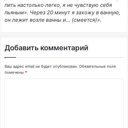
пить настолько легко, я не чувствую себя
пьяным». Через 20 минут я захожу в ванную,
он лежит возле ванны и… (смеется)».
Добавить комментарий
Ваш адрес email не будет опубликован.
Обязательные поля
помечены
*
К
о
м
м
е
н