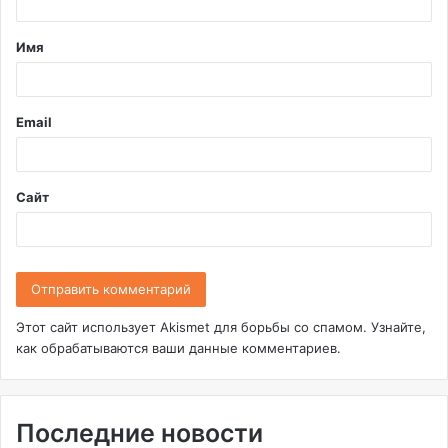
т
Имя
а
р
и
Email
й
*
Сайт
Этот сайт использует Akismet для борьбы со спамом.
Узнайте,
как обрабатываются ваши данные комментариев
.
Последние новости