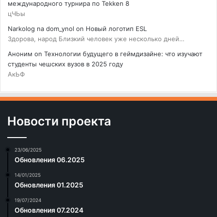
международного турнира по Tekken 8
цЧЬы
Narkolog na dom_ynol
on
Новый логотип ESL
Здорова, народ Близкий человек уже несколько дней…
Аноним
on
Технологии будущего в геймдизайне: что изучают
студенты чешских вузов в 2025 году
АкЬФ
Новости проекта
23/06/2025
Обновления 06.2025
14/01/2025
Обновления 01.2025
19/07/2024
Обновления 07.2024