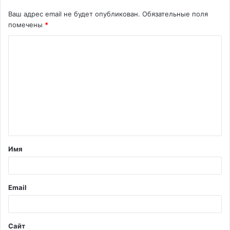
Ваш адрес email не будет опубликован.
Обязательные поля
помечены
*
К
о
м
м
е
н
т
Имя
а
р
и
Email
й
*
Сайт