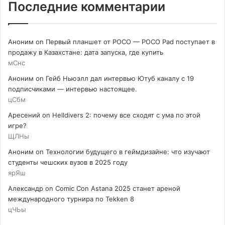
Последние комментарии
Аноним
on
Первый планшет от POCO — POCO Pad поступает в
продажу в Казахстане: дата запуска, где купить
мСнс
Аноним
on
Гейб Ньюэлл дал интервью Ютуб каналу с 19
подписчиками — интервью настоящее.
цСбм
Аресений
on
Helldivers 2: почему все сходят с ума по этой
игре?
ЩЛНы
Аноним
on
Технологии будущего в геймдизайне: что изучают
студенты чешских вузов в 2025 году
ярЯш
Александр
on
Comic Con Astana 2025 станет ареной
международного турнира по Tekken 8
цЧЬы