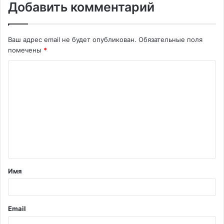
Добавить комментарий
Ваш адрес email не будет опубликован.
Обязательные поля
помечены
*
К
о
м
м
е
н
т
Имя
а
р
и
Email
й