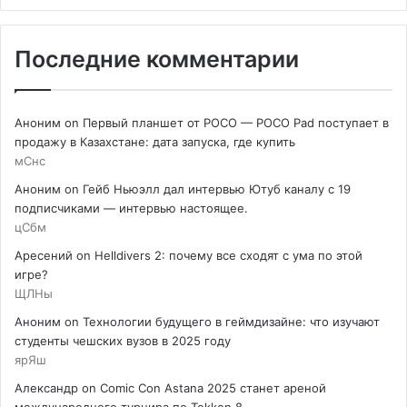
Последние комментарии
Аноним
on
Первый планшет от POCO — POCO Pad поступает в
продажу в Казахстане: дата запуска, где купить
мСнс
Аноним
on
Гейб Ньюэлл дал интервью Ютуб каналу с 19
подписчиками — интервью настоящее.
цСбм
Аресений
on
Helldivers 2: почему все сходят с ума по этой
игре?
ЩЛНы
Аноним
on
Технологии будущего в геймдизайне: что изучают
студенты чешских вузов в 2025 году
ярЯш
Александр
on
Comic Con Astana 2025 станет ареной
международного турнира по Tekken 8