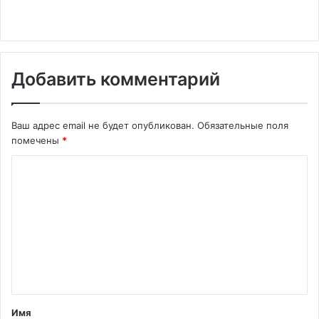
Добавить комментарий
Ваш адрес email не будет опубликован.
Обязательные поля
помечены
*
К
о
м
м
е
н
т
Имя
а