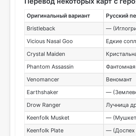
Перевод некоторых карт с гер
Оригинальный вариант
Русский п
Bristleback
— (Иглогр
Vicious Nasal Goo
Едкие сопл
Crystal Maiden
Кристальн
Phantom Assassin
Фантомная
Venomancer
Веномант
Earthshaker
— (Землев
Drow Ranger
Лучница д
Keenfolk Musket
— (Мушкет
Keenfolk Plate
— (Доспех