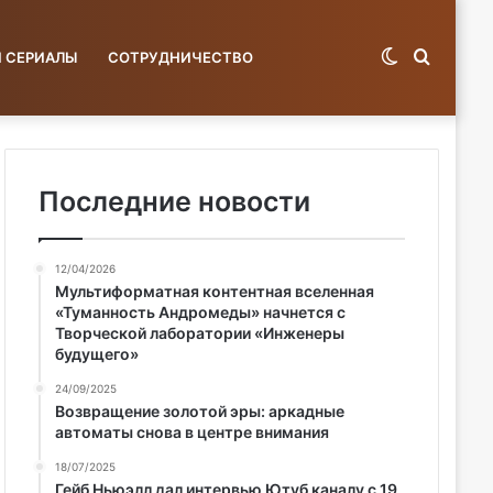
Switch
Поиск
И СЕРИАЛЫ
СОТРУДНИЧЕСТВО
skin
по
Последние новости
12/04/2026
базе...
Мультиформатная контентная вселенная
«Туманность Андромеды» начнется с
Творческой лаборатории «Инженеры
будущего»
24/09/2025
Возвращение золотой эры: аркадные
автоматы снова в центре внимания
18/07/2025
Гейб Ньюэлл дал интервью Ютуб каналу с 19