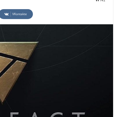
142
VKontakte