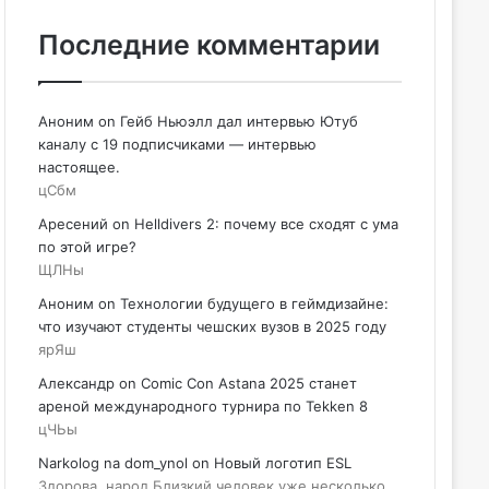
Последние комментарии
Аноним
on
Гейб Ньюэлл дал интервью Ютуб
каналу с 19 подписчиками — интервью
настоящее.
цСбм
Аресений
on
Helldivers 2: почему все сходят с ума
по этой игре?
ЩЛНы
Аноним
on
Технологии будущего в геймдизайне:
что изучают студенты чешских вузов в 2025 году
ярЯш
Александр
on
Comic Con Astana 2025 станет
ареной международного турнира по Tekken 8
цЧЬы
Narkolog na dom_ynol
on
Новый логотип ESL
Здорова, народ Близкий человек уже несколько