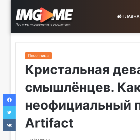
ГЛАВНА
Песочница
Кристальная дев
смышлёнцев. Как
Facebook
неофициальный п
Twitter
Artifact
VKontakte