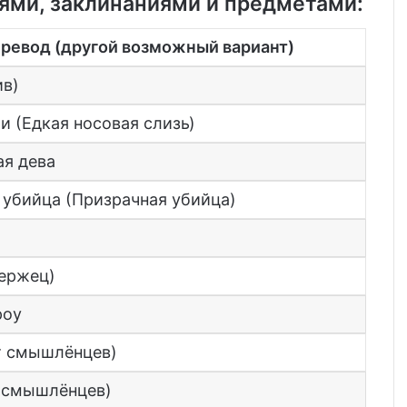
оями, заклинаниями и предметами:
еревод (другой возможный вариант)
ив)
и (Едкая носовая слизь)
ая дева
 убийца (Призрачная убийца)
ержец)
роу
 смышлёнцев)
 смышлёнцев)