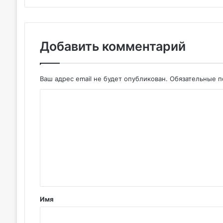
Добавить комментарий
Ваш адрес email не будет опубликован.
Обязательные 
К
о
м
м
е
н
т
Имя
а
р