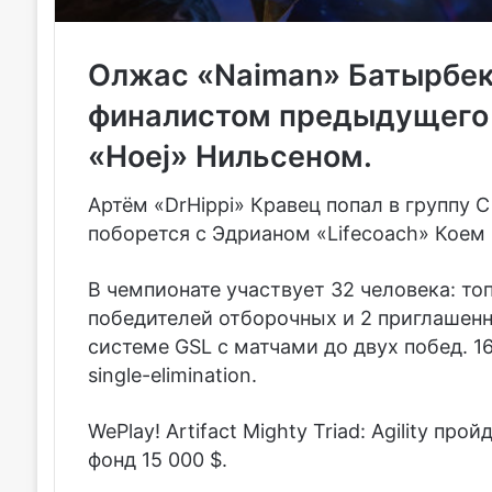
Олжас «Naiman» Батырбеко
финалистом предыдущего
«Hoej» Нильсеном.
Артём «DrHippi» Кравец
попал в группу C н
поборется с
Эдрианом «Lifecoach» Коем
В чемпионате участвует 32 человека: топ-1
победителей отборочных и 2 приглашенн
системе GSL с матчами до двух побед. 1
single-elimination.
WePlay! Artifact Mighty Triad: Agility пр
фонд 15 000 $.