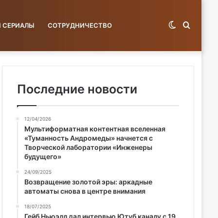
Switch
Поиск
И СЕРИАЛЫ
СОТРУДНИЧЕСТВО
skin
по
Последние новости
12/04/2026
базе...
Мультиформатная контентная вселенная
«Туманность Андромеды» начнется с
Творческой лаборатории «Инженеры
будущего»
24/09/2025
Возвращение золотой эры: аркадные
автоматы снова в центре внимания
18/07/2025
Гейб Ньюэлл дал интервью Ютуб каналу с 19