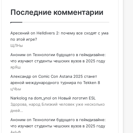
Последние комментарии
Аресений
on
Helldivers 2: почему все сходят с ума
по этой игре?
ЩЛНы
Аноним
on
Технологии будущего в геймдизайне:
что изучают студенты чешских вузов в 2025 году
ярЯш
Александр
on
Comic Con Astana 2025 станет
ареной международного турнира по Tekken 8
цЧЬы
Narkolog na dom_ynol
on
Новый логотип ESL
Здорова, народ Близкий человек уже несколько
дней…
Аноним
on
Технологии будущего в геймдизайне:
что изучают студенты чешских вузов в 2025 году
АкЬФ