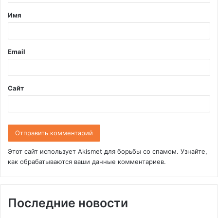
т
Имя
а
р
и
Email
й
*
Сайт
Этот сайт использует Akismet для борьбы со спамом.
Узнайте,
как обрабатываются ваши данные комментариев
.
Последние новости