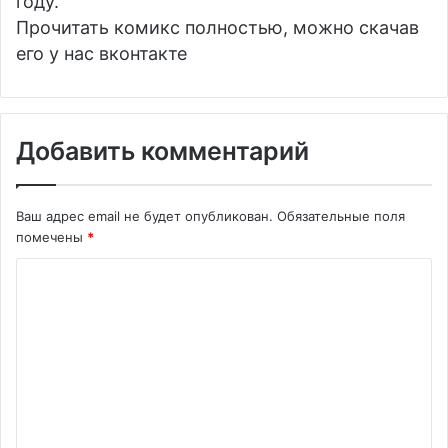
году.
Прочитать комикс полностью, можно скачав
его у нас вконтакте
Добавить комментарий
Ваш адрес email не будет опубликован.
Обязательные поля
помечены
*
К
о
м
м
е
н