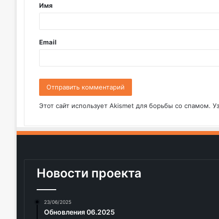
Имя
а
р
и
Email
й
*
Этот сайт использует Akismet для борьбы со спамом.
У
Новости проекта
23/06/2025
Обновления 06.2025