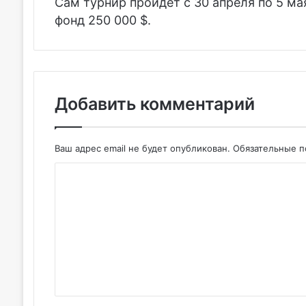
Сам турнир пройдет с 30 апреля по 5 ма
фонд 250 000 $.
Добавить комментарий
Ваш адрес email не будет опубликован.
Обязательные 
К
о
м
м
е
н
т