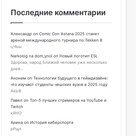
Последние комментарии
Александр
on
Comic Con Astana 2025 станет
ареной международного турнира по Tekken 8
цЧЬы
Narkolog na dom_ynol
on
Новый логотип ESL
Здорова, народ Близкий человек уже несколько
дней…
Аноним
on
Технологии будущего в геймдизайне:
что изучают студенты чешских вузов в 2025 году
АкЬФ
Павел
on
Топ-5 лучших стримеров на YouTube и
Twitch
кЯНО
Арина
on
История киберспорта
рРщл