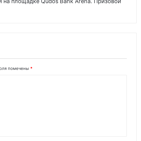
я на площадке Qudos Bank Arena. Призовой
поля помечены
*