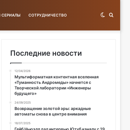
Switch
Поиск
И СЕРИАЛЫ
СОТРУДНИЧЕСТВО
skin
по
Последние новости
12/04/2026
базе...
Мультиформатная контентная вселенная
«Туманность Андромеды» начнется с
Творческой лаборатории «Инженеры
будущего»
24/09/2025
Возвращение золотой эры: аркадные
автоматы снова в центре внимания
18/07/2025
Гейб Ньюэлл дал интервью Ютуб каналу с 19