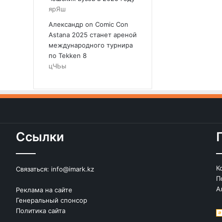
ярЯш
Александр
on
Comic Con
Astana 2025 станет ареной
международного турнира
по Tekken 8
цЧЬы
Ссылки
К
Связаться:
info@imark.kz
П
А
Реклама на сайте
Генеральный спонсор
Политика сайта