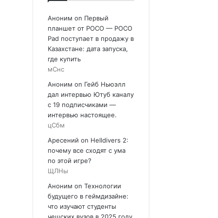
Аноним
on
Первый
планшет от POCO — POCO
Pad поступает в продажу в
Казахстане: дата запуска,
где купить
мСнс
Аноним
on
Гейб Ньюэлл
дал интервью Ютуб каналу
с 19 подписчиками —
интервью настоящее.
цСбм
Аресений
on
Helldivers 2:
почему все сходят с ума
по этой игре?
ЩЛНы
Аноним
on
Технологии
будущего в геймдизайне:
что изучают студенты
чешских вузов в 2025 году