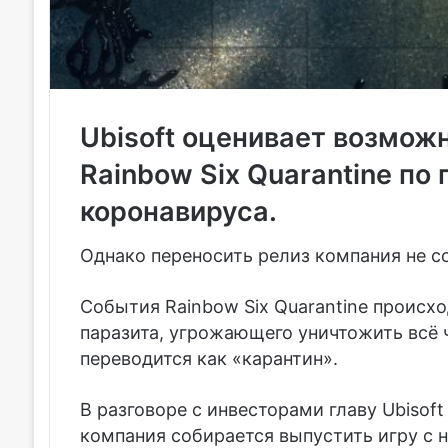
Ubisoft оценивает возмож
Rainbow Six Quarantine по
коронавируса.
Однако переносить релиз компания не с
События Rainbow Six Quarantine происх
паразита, угрожающего уничтожить всё ч
переводится как «карантин».
В разговоре с инвесторами главу Ubisof
компания собирается выпустить игру с н