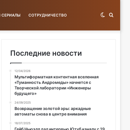
Switch
Поиск
И СЕРИАЛЫ
СОТРУДНИЧЕСТВО
skin
по
Последние новости
12/04/2026
базе...
Мультиформатная контентная вселенная
«Туманность Андромеды» начнется с
Творческой лаборатории «Инженеры
будущего»
24/09/2025
Возвращение золотой эры: аркадные
автоматы снова в центре внимания
18/07/2025
Гейб Ньюэлл дал интервью Ютуб каналу с 19