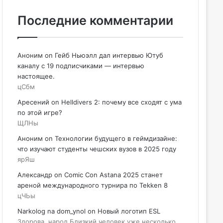
Последние комментарии
Аноним
on
Гейб Ньюэлл дал интервью Ютуб
каналу с 19 подписчиками — интервью
настоящее.
цСбм
Аресений
on
Helldivers 2: почему все сходят с ума
по этой игре?
ЩЛНы
Аноним
on
Технологии будущего в геймдизайне:
что изучают студенты чешских вузов в 2025 году
ярЯш
Александр
on
Comic Con Astana 2025 станет
ареной международного турнира по Tekken 8
цЧЬы
Narkolog na dom_ynol
on
Новый логотип ESL
Здорова, народ Близкий человек уже несколько