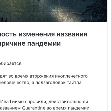
ность изменения названия
 причине пандемии
обирается.
одят во время вторжения инопланетного
еловечество, а подзаголовок тайтла
t Ива Гиймо спросили, действительно ли
азванием Quarantine во время пандемии,