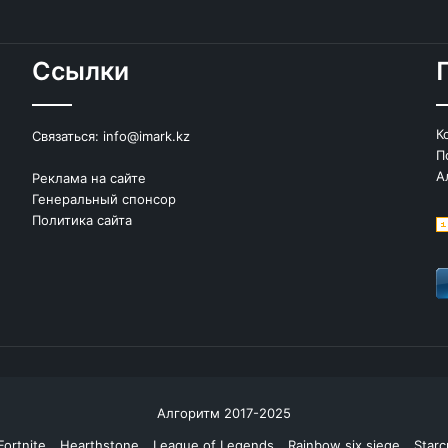
Ссылки
К
Связаться:
info@imark.kz
П
А
Реклама на сайте
Генеральный спонсор
Политика сайта
Алгоритм 2017-2025
Fortnite
Hearthstone
League of Legends
Rainbow six siege
Starc