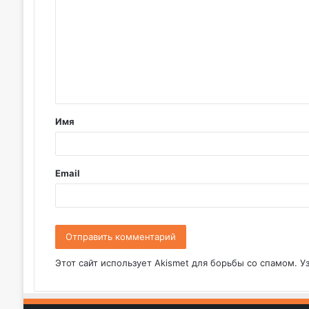
о
м
м
е
н
т
Имя
а
р
и
Email
й
*
Этот сайт использует Akismet для борьбы со спамом.
У