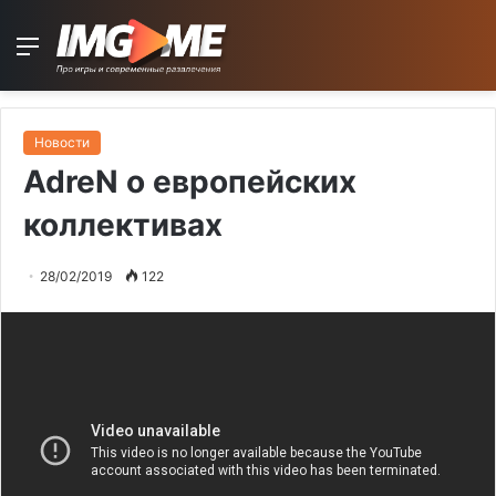
Menu
Новости
AdreN о европейских
коллективах
28/02/2019
122