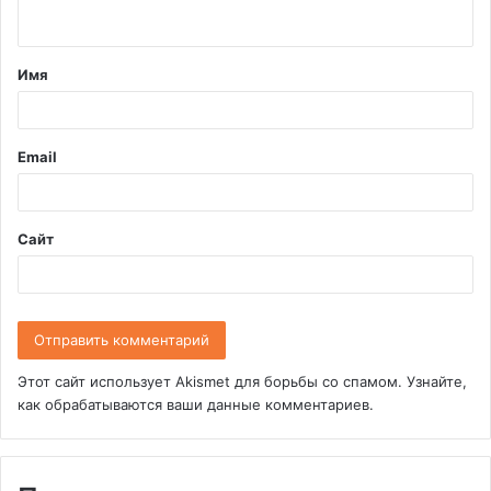
н
т
Имя
а
р
и
Email
й
*
Сайт
Этот сайт использует Akismet для борьбы со спамом.
Узнайте,
как обрабатываются ваши данные комментариев
.