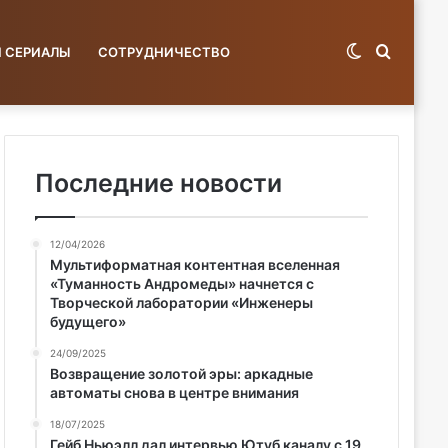
Switch
Поиск
И СЕРИАЛЫ
СОТРУДНИЧЕСТВО
skin
по
Последние новости
12/04/2026
базе...
Мультиформатная контентная вселенная
«Туманность Андромеды» начнется с
Творческой лаборатории «Инженеры
будущего»
24/09/2025
Возвращение золотой эры: аркадные
автоматы снова в центре внимания
18/07/2025
Гейб Ньюэлл дал интервью Ютуб каналу с 19