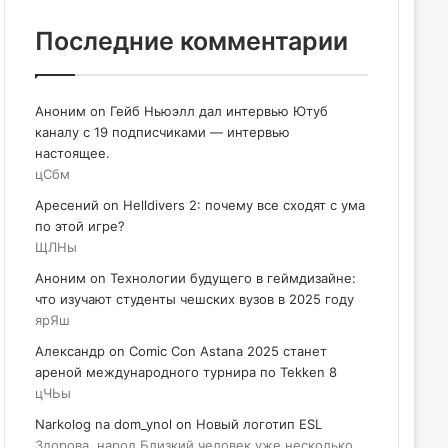
Последние комментарии
Аноним
on
Гейб Ньюэлл дал интервью Ютуб
каналу с 19 подписчиками — интервью
настоящее.
цСбм
Аресений
on
Helldivers 2: почему все сходят с ума
по этой игре?
ЩЛНы
Аноним
on
Технологии будущего в геймдизайне:
что изучают студенты чешских вузов в 2025 году
ярЯш
Александр
on
Comic Con Astana 2025 станет
ареной международного турнира по Tekken 8
цЧЬы
Narkolog na dom_ynol
on
Новый логотип ESL
Здорова, народ Близкий человек уже несколько