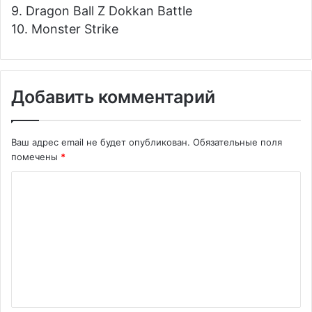
9. Dragon Ball Z Dokkan Battle
10. Monster Strike
Добавить комментарий
Ваш адрес email не будет опубликован.
Обязательные поля
помечены
*
К
о
м
м
е
н
т