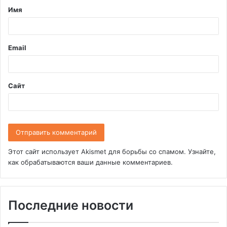
Имя
а
р
и
Email
й
*
Сайт
Этот сайт использует Akismet для борьбы со спамом.
Узнайте,
как обрабатываются ваши данные комментариев
.
Последние новости